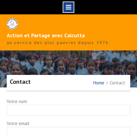
Skip
to
content
Action et Partage avec Calcutta
au service des plus pauvres depuis 1976.
Contact
Home
Contact
Votre nom
Votre email