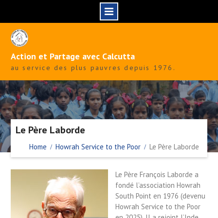
Skip
to
content
Action et Partage avec Calcutta
au service des plus pauvres depuis 1976.
Le Père Laborde
Home
Howrah Service to the Poor
Le Père Laborde
Le Père François Laborde a
fondé l’association Howrah
South Point en 1976 (devenu
Howrah Service to the Poor
en 2025). Il a rejoint l’Inde