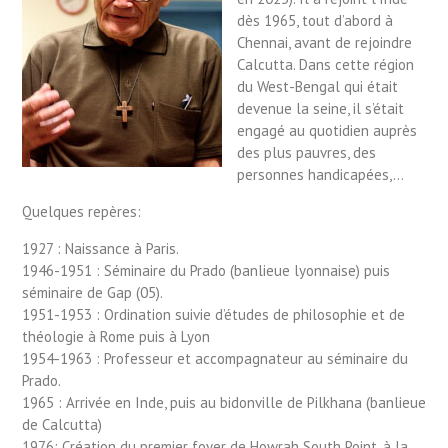
dès 1965, tout d’abord à
Chennai, avant de rejoindre
Calcutta. Dans cette région
du West-Bengal qui était
devenue la seine, il s’était
engagé au quotidien auprès
des plus pauvres, des
personnes handicapées,…
Quelques repères:
1927 : Naissance à Paris.
1946-1951 : Séminaire du Prado (banlieue lyonnaise) puis
séminaire de Gap (05).
1951-1953 : Ordination suivie d’études de philosophie et de
théologie à Rome puis à Lyon
1954-1963 : Professeur et accompagnateur au séminaire du
Prado.
1965 : Arrivée en Inde, puis au bidonville de Pilkhana (banlieue
de Calcutta)
1976: Création du premier foyer de Howrah South Point, à la