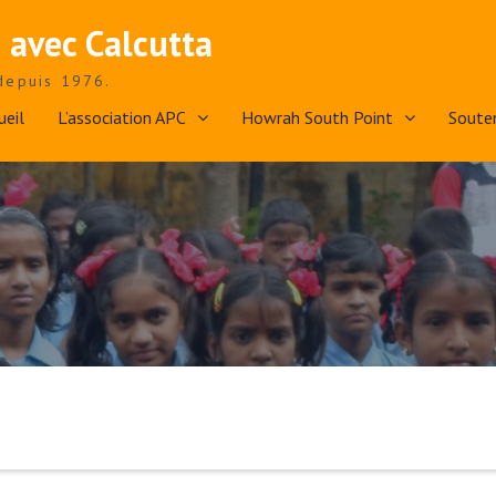
 avec Calcutta
depuis 1976.
ueil
L’association APC
Howrah South Point
Soute