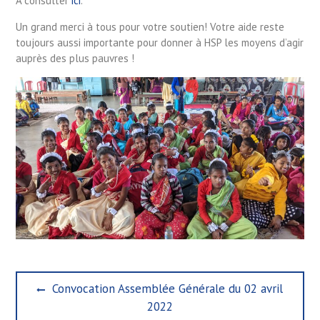
A consulter
ici
.
Un grand merci à tous pour votre soutien! Votre aide reste
toujours aussi importante pour donner à HSP les moyens d’agir
auprès des plus pauvres !
Navigation
Previous
Convocation Assemblée Générale du 02 avril
de
post:
2022