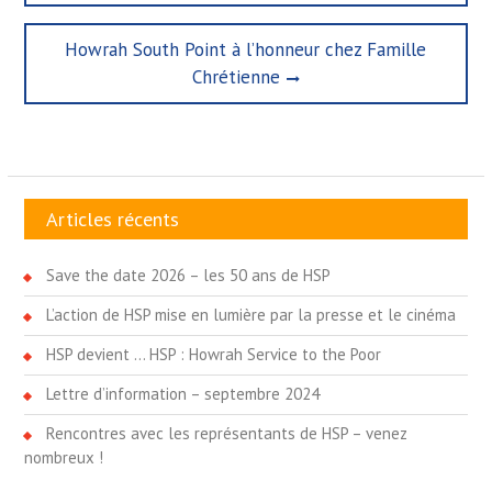
l’article
Next
Howrah South Point à l’honneur chez Famille
post:
Chrétienne
Articles récents
Save the date 2026 – les 50 ans de HSP
L’action de HSP mise en lumière par la presse et le cinéma
HSP devient … HSP : Howrah Service to the Poor
Lettre d’information – septembre 2024
Rencontres avec les représentants de HSP – venez
nombreux !