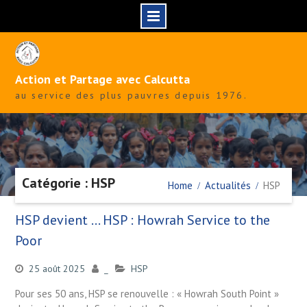
Skip
to
content
Action et Partage avec Calcutta
au service des plus pauvres depuis 1976.
Catégorie : HSP
Home
Actualités
HSP
HSP devient … HSP : Howrah Service to the
Poor
25 août 2025
_
HSP
Pour ses 50 ans, HSP se renouvelle : « Howrah South Point »