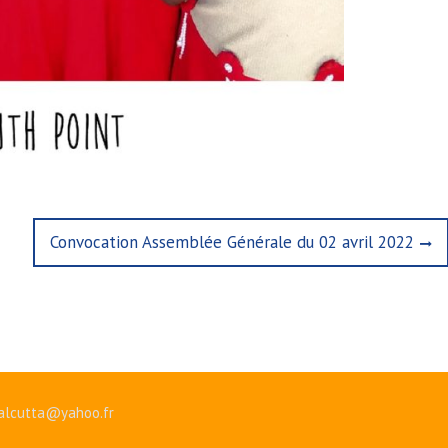
Next
Convocation Assemblée Générale du 02 avril 2022
post:
alcutta@yahoo.fr