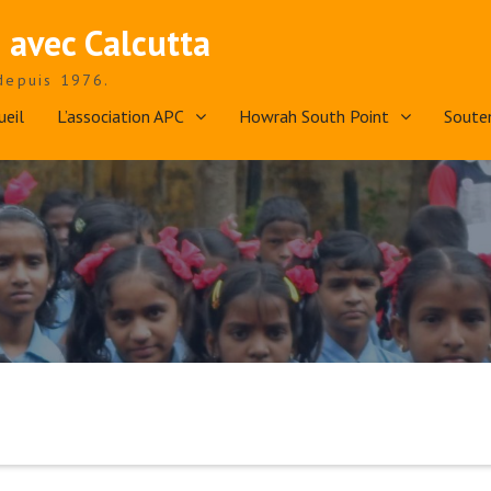
 avec Calcutta
depuis 1976.
ueil
L’association APC
Howrah South Point
Soute