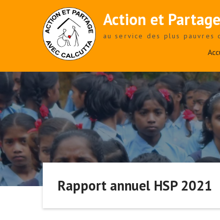
Skip
Action et Partage
to
content
au service des plus pauvres 
Acc
Rapport annuel HSP 2021