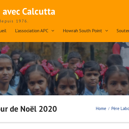
 avec Calcutta
depuis 1976.
ueil
L’association APC
Howrah South Point
Soute
our de Noël 2020
Home
Père Lab