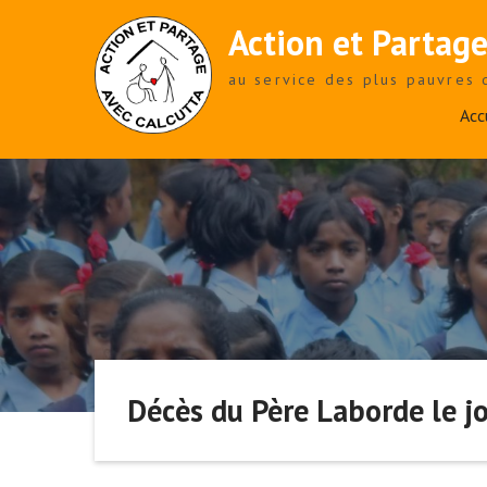
Skip
Action et Partage
to
content
au service des plus pauvres 
Acc
Décès du Père Laborde le j