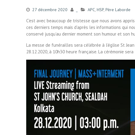
27 décembre 2020
_
APC
,
HSP
,
Père Laborde
C’est avec beaucoup de tristesse que nous avons appris l
ces derniers temps mais d’après les informations qui no
conservé jusqu’au dernier moment son humour et son h
La messe de funérailles sera célébrée à l’église St Jea
28.12.2020, à 10h30 heure française. La cérémonie sera di