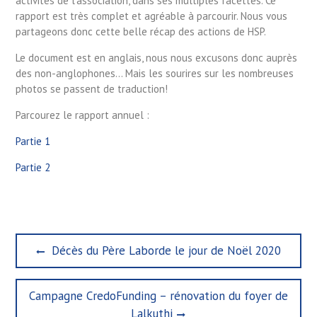
activités de l’association, dans ses multiples facettes. Ce
rapport est très complet et agréable à parcourir. Nous vous
partageons donc cette belle récap des actions de HSP.
Le document est en anglais, nous nous excusons donc auprès
des non-anglophones… Mais les sourires sur les nombreuses
photos se passent de traduction!
Parcourez le rapport annuel :
Partie 1
Partie 2
Navigation
Previous
Décès du Père Laborde le jour de Noël 2020
de
post:
l’article
Next
Campagne CredoFunding – rénovation du foyer de
post:
Lalkuthi