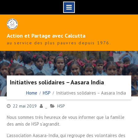
Skip
to
content
Action et Partage avec Calcutta
au service des plus pauvres depuis 1976.
Initiatives solidaires – Aasara India
Home
HSP
Initiatives solidaires – Aasara India
22 mai 2019
_
HSP
Nous sommes très heureux de vous informer que la famille
des amis de HSP s’agrandit.
L’association Aasara-India, qui regroupe des volontaires des