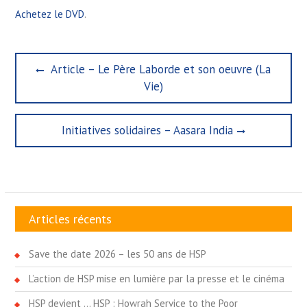
Achetez le DVD
.
Navigation
Previous
Article – Le Père Laborde et son oeuvre (La
de
post:
Vie)
l’article
Next
Initiatives solidaires – Aasara India
post:
Articles récents
Save the date 2026 – les 50 ans de HSP
L’action de HSP mise en lumière par la presse et le cinéma
HSP devient … HSP : Howrah Service to the Poor