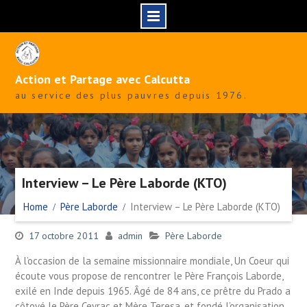
Skip
to
content
Action et Partage avec Calcutta
au service des plus pauvres depuis 1976.
Interview – Le Père Laborde (KTO)
Home
Père Laborde
Interview – Le Père Laborde (KTO)
17 octobre 2011
admin
Père Laborde
À l’occasion de la semaine missionnaire mondiale, Un Coeur qui
écoute vous propose de rencontrer le Père François Laborde,
exilé en Inde depuis 1965. Âgé de 84 ans, ce prêtre du Prado a
côtoyé le Père Ceyrac et Mère Teresa, et fondé l’organisation