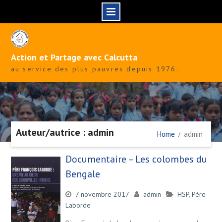
Skip
to
content
Action et Partage avec Calcutta
au service des plus pauvres depuis 1976.
Auteur/autrice : admin
Home
admin
Documentaire – Les colombes du
Bengale
7 novembre 2017
admin
HSP
,
Père
Laborde