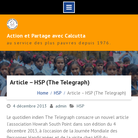
Skip
to
content
Action et Partage avec Calcutta
au service des plus pauvres depuis 1976.
Article – HSP (The Telegraph)
Home
HSP
Article – HSP (The Telegraph)
4 décembre 2013
admin
HSP
Le quotidien indien The Telegraph consacre un nouvel article
l’association Howrah South Point dans son édition du 4
décembre 2013, à l’occasion de la Journée Mondiale des
Personnes Handicapées et de la visite chez HSP du