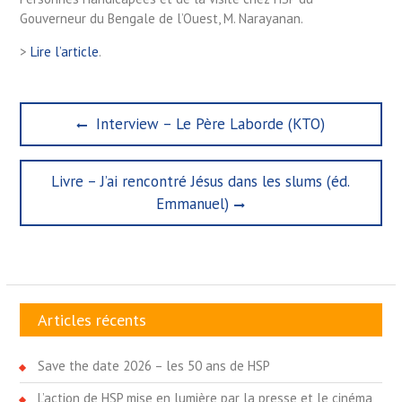
Gouverneur du Bengale de l’Ouest, M. Narayanan.
>
Lire l’article
.
Navigation
Previous
Interview – Le Père Laborde (KTO)
de
post:
l’article
Next
Livre – J’ai rencontré Jésus dans les slums (éd.
post:
Emmanuel)
Articles récents
Save the date 2026 – les 50 ans de HSP
L’action de HSP mise en lumière par la presse et le cinéma